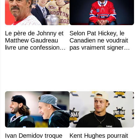
Le père de Johnny et
Selon Pat Hickey, le
Matthew Gaudreau
Canadien ne voudrait
livre une confession
pas vraiment signer
déchirante à l'approche
Michael Hage
du deuxième
immédiatement
anniversaire du drame
Ivan Demidov troque
Kent Hughes pourrait