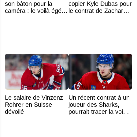
son bâton pour la
copier Kyle Dubas pour
caméra : le voilà égérie
le contrat de Zachary
d'une grande marque
Bolduc
Le salaire de Vinzenz
Un récent contrat à un
Rohrer en Suisse
joueur des Sharks,
dévoilé
pourrait tracer la voie à
ce que recevra
Zachary Bolduc