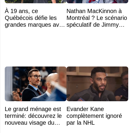
À 19 ans, ce
Nathan MacKinnon à
Québécois défie les
Montréal ? Le scénario
grandes marques avec
spéculatif de Jimmy
ses bâtons de hockey
Murphy qui fait jaser
beaucoup moins chers
Le grand ménage est
Evander Kane
terminé: découvrez le
complètement ignoré
nouveau visage du
par la NHL
Rocket