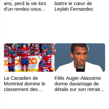
ans, perd la vie lors
battre le cœur de
d'un rendez-vous
Leylah Fernandez
amoureux
Le Canadien de
Félix Auger-Aliassime
Montréal domine le
donne davantage de
classement des
détails sur son retrait
meilleurs noyaux de
inattendu de l'Omnium
moins de 25 ans de la
Banque Nationale
LNH