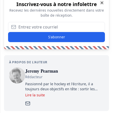
Inscrivez-vous à notre infolettre
Recevez les dernières nouvelles directement dans votre
boîte de réception.
S'abonner
À PROPOS DE L'AUTEUR
Jeremy Pearman
Rédacteur
Passionné par le hockey et l'écriture, il a
toujours deux objectifs en tête : sortir les
dernières nouvelles le plus rapidement
Lire la suite
possible tout en ayant un souci pour les petits
détails. Sa curiosité et sa minutie font de lui
un travailleur déterminé à produire des