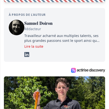
À PROPOS DE L'AUTEUR
Samuel Doiron
Rédacteur
Travailleur acharné aux multiples talents, ses
plus grandes passions sont le sport ainsi que
le showbizz de la belle province et ailleurs. Il
Lire la suite
travaille constamment avec beaucoup de
détermination pour parvenir à se démarquer.
Sa volonté et son souci du détail sont des
éléments importants de son succès.