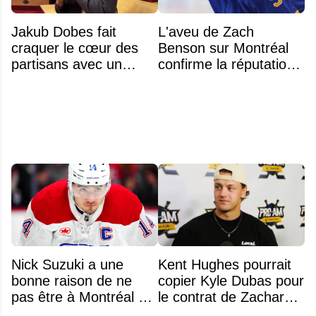
Jakub Dobes fait
L'aveu de Zach
craquer le cœur des
Benson sur Montréal
partisans avec un
confirme la réputation
geste touchant envers
légendaire du Centre
un jeune fan autiste
Bell
Nick Suzuki a une
Kent Hughes pourrait
bonne raison de ne
copier Kyle Dubas pour
pas être à Montréal cet
le contrat de Zachary
été
Bolduc