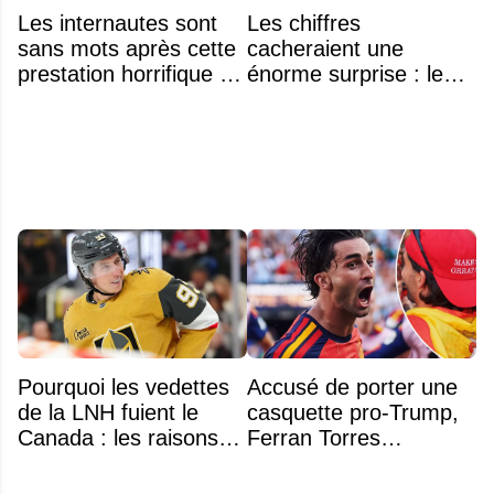
Les internautes sont
Les chiffres
sans mots après cette
cacheraient une
prestation horrifique de
énorme surprise : le
l'hymne national
plafond salarial pourrait
exploser en 2028
Pourquoi les vedettes
Accusé de porter une
de la LNH fuient le
casquette pro-Trump,
Canada : les raisons
Ferran Torres
profondes d'un exode
s’explique enfin sur la
qui dure depuis 30 ans
polémique