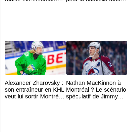
difficile
d'Aryna Sabalenka à
l'US Open
Alexander Zharovsky :
Nathan MacKinnon à
son entraîneur en KHL
Montréal ? Le scénario
veut lui sortir Montréal
spéculatif de Jimmy
de la tête
Murphy qui fait jaser