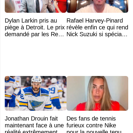
Dylan Larkin pris au
Rafael Harvey-Pinard
piège à Detroit. Le prix
révèle enfin ce qui rend
demandé par les Red
Nick Suzuki si spécial
Wings repousse tous
comme capitaine
les DG
Jonathan Drouin fait
Des fans de tennis
maintenant face à une
furieux contre Nike
réalité extrêmement
pour la nouvelle tenue