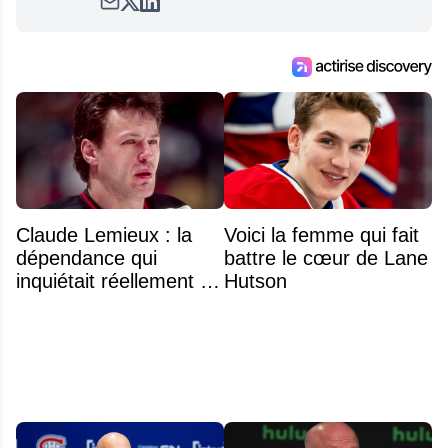
satirique de hockey, Définitivement, Pierre.
Travailleur acharné, il fouille sans relâche
pour dénicher toutes les informations
entourant la LNH et en faire bénéficier les
lecteurs avant la compétition.
Claude Lemieux : la
Voici la femme qui fait
dépendance qui
battre le cœur de Lane
inquiétait réellement sa
Hutson
famille avant sa mort
n'était pas l'alcool ou la
drogue