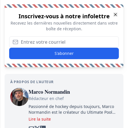
Inscrivez-vous à notre infolettre
Recevez les dernières nouvelles directement dans votre
boîte de réception.
S'abonner
À PROPOS DE L'AUTEUR
Marco Normandin
Rédacteur en chef
Passionné de hockey depuis toujours, Marco
Normandin est le créateur du Ultimate Pool
Preview, une référence mondiale en guide de
Lire la suite
pools. Il est également l'idiot derrière la page