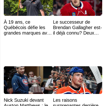
À 19 ans, ce
Le successeur de
Québécois défie les
Brendan Gallagher est-
grandes marques avec
il déjà connu? Deux
ses bâtons de hockey
noms font l'unanimité
beaucoup moins chers
Nick Suzuki devant
Les raisons
Auston Matthews : le
surprenantes derrière