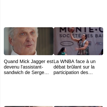
Quand Mick Jagger est
La WNBA face à un
devenu l'assistant-
débat brûlant sur la
sandwich de Serge
participation des
Arsenault aux JO de
athlètes transgenres
Montréal en 1976