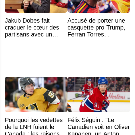
Jakub Dobes fait
Accusé de porter une
craquer le cœur des
casquette pro-Trump,
partisans avec un
Ferran Torres
geste touchant envers
s’explique enfin sur la
un jeune fan autiste
polémique
Pourquoi les vedettes
Félix Séguin : "Le
de la LNH fuient le
Canadien voit en Oliver
Canada : les raisons
Kapanen, un Anton