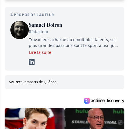
À PROPOS DE L'AUTEUR
Samuel Doiron
Rédacteur
Travailleur acharné aux multiples talents, ses
plus grandes passions sont le sport ainsi que
le showbizz de la belle province et ailleurs. Il
Lire la suite
travaille constamment avec beaucoup de
détermination pour parvenir à se démarquer.
Sa volonté et son souci du détail sont des
éléments importants de son succès.
Source:
Remparts de Québec