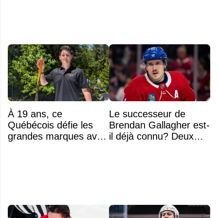
À 19 ans, ce
Le successeur de
Québécois défie les
Brendan Gallagher est-
grandes marques avec
il déjà connu? Deux
ses bâtons de hockey
noms font l'unanimité
beaucoup moins chers