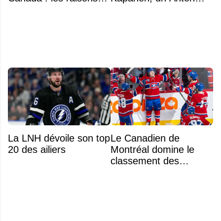
profondes d'un exode
Lundell des Panthers"
qui dure depuis 30 ans
La LNH dévoile son top
Le Canadien de
20 des ailiers
Montréal domine le
classement des
meilleurs noyaux de
moins de 25 ans de la
LNH