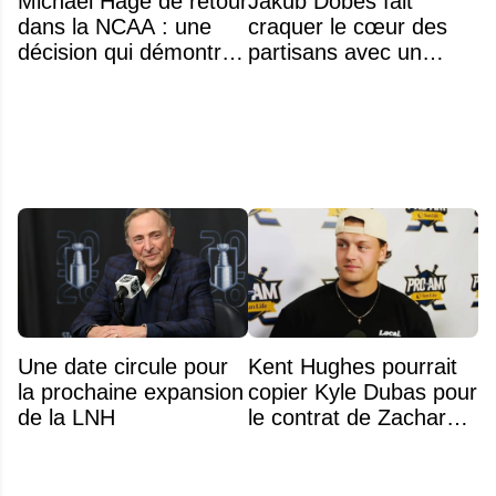
Michael Hage de retour
Jakub Dobes fait
dans la NCAA : une
craquer le cœur des
décision qui démontre
partisans avec un
énormément de
geste touchant envers
maturité
un jeune fan autiste
Une date circule pour
Kent Hughes pourrait
la prochaine expansion
copier Kyle Dubas pour
de la LNH
le contrat de Zachary
Bolduc