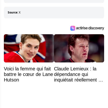
Sa volonté et son souci du détail sont des
éléments importants de son succès.
Source:
X
Voici la femme qui fait
Claude Lemieux : la
battre le cœur de Lane
dépendance qui
Hutson
inquiétait réellement sa
famille avant sa mort
n'était pas l'alcool ou la
drogue