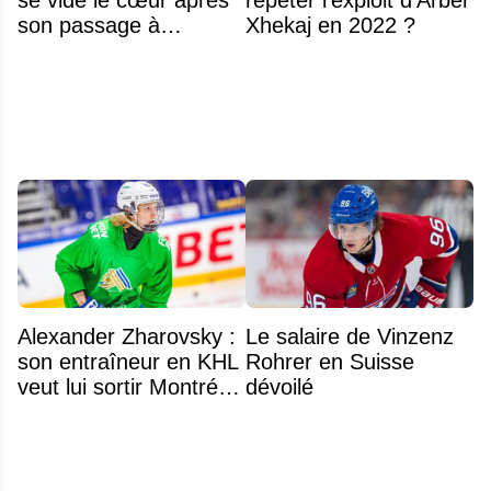
se vide le cœur après
répéter l'exploit d'Arber
son passage à
Xhekaj en 2022 ?
Montréal
Alexander Zharovsky :
Le salaire de Vinzenz
son entraîneur en KHL
Rohrer en Suisse
veut lui sortir Montréal
dévoilé
de la tête