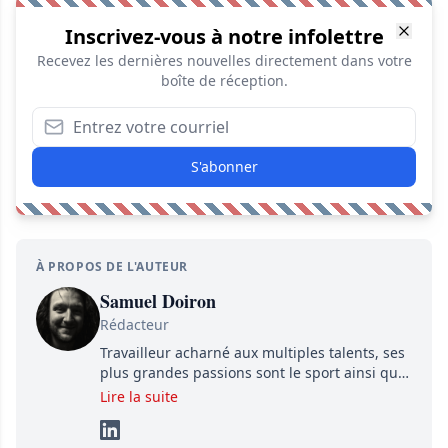
Inscrivez-vous à notre infolettre
Recevez les dernières nouvelles directement dans votre
boîte de réception.
S'abonner
À PROPOS DE L'AUTEUR
Samuel Doiron
Rédacteur
Travailleur acharné aux multiples talents, ses
plus grandes passions sont le sport ainsi que
le showbizz de la belle province et ailleurs. Il
Lire la suite
travaille constamment avec beaucoup de
détermination pour parvenir à se démarquer.