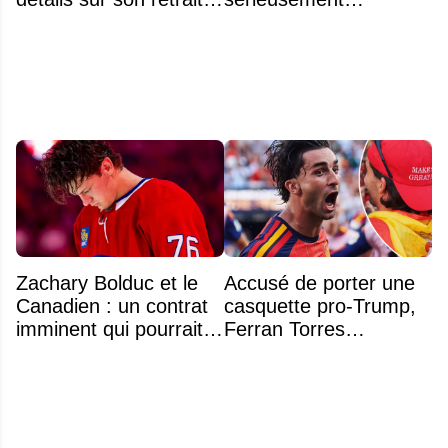
inattendu de l'Omnium
d'échanger Arber
Banque Nationale
Xhekaj
Zachary Bolduc et le
Accusé de porter une
Canadien : un contrat
casquette pro-Trump,
imminent qui pourrait
Ferran Torres
surprendre
s’explique enfin sur la
polémique