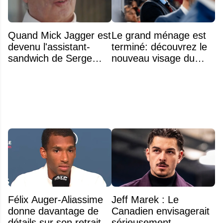
Quand Mick Jagger est
Le grand ménage est
devenu l'assistant-
terminé: découvrez le
sandwich de Serge
nouveau visage du
Arsenault aux JO de
Rocket
Montréal en 1976
Félix Auger-Aliassime
Jeff Marek : Le
donne davantage de
Canadien envisagerait
détails sur son retrait
sérieusement