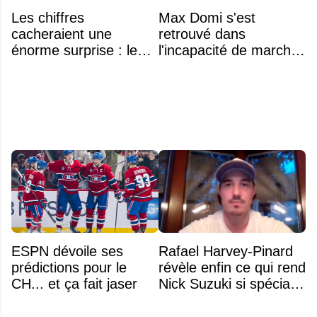
Les chiffres
Max Domi s'est
cacheraient une
retrouvé dans
énorme surprise : le
l'incapacité de marcher
plafond salarial pourrait
suite à une opération
exploser en 2028
ESPN dévoile ses
Rafael Harvey-Pinard
prédictions pour le
révèle enfin ce qui rend
CH... et ça fait jaser
Nick Suzuki si spécial
comme capitaine