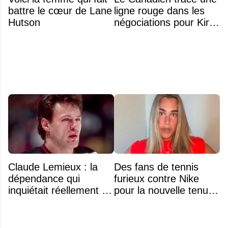
battre le cœur de Lane
ligne rouge dans les
Hutson
négociations pour Kirill
Marchenko
Claude Lemieux : la
Des fans de tennis
dépendance qui
furieux contre Nike
inquiétait réellement sa
pour la nouvelle tenue
famille avant sa mort
d'Aryna Sabalenka à
n'était pas l'alcool ou la
l'US Open
drogue