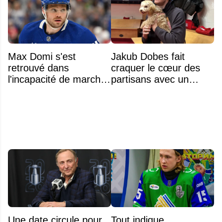
Max Domi s'est
Jakub Dobes fait
retrouvé dans
craquer le cœur des
l'incapacité de marcher
partisans avec un
suite à une opération
geste touchant envers
un jeune fan autiste
Une date circule pour
Tout indique