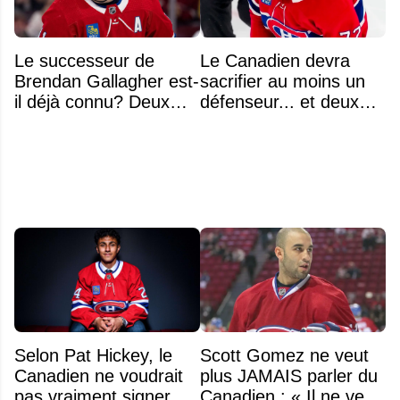
Le successeur de
Le Canadien devra
Brendan Gallagher est-
sacrifier au moins un
il déjà connu? Deux
défenseur... et deux
noms font l'unanimité
noms se détachent
Selon Pat Hickey, le
Scott Gomez ne veut
Canadien ne voudrait
plus JAMAIS parler du
pas vraiment signer
Canadien : « Il ne veut