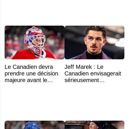
Le Canadien devra
Jeff Marek : Le
prendre une décision
Canadien envisagerait
majeure avant le
sérieusement
premier match de la
d'échanger Arber
saison concernant ses
Xhekaj
gardiens