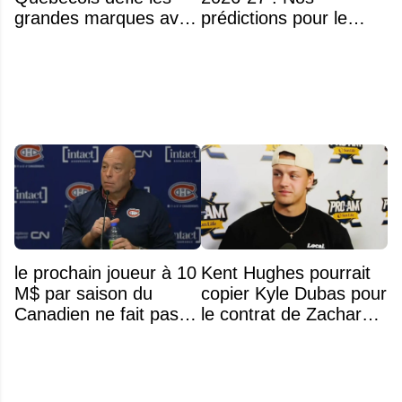
grandes marques avec
prédictions pour le
ses bâtons de hockey
classement
beaucoup moins chers
le prochain joueur à 10
Kent Hughes pourrait
M$ par saison du
copier Kyle Dubas pour
Canadien ne fait pas
le contrat de Zachary
partie de l’équipe
Bolduc