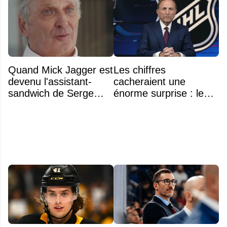
Quand Mick Jagger est
Les chiffres
devenu l'assistant-
cacheraient une
sandwich de Serge
énorme surprise : le
Arsenault aux JO de
plafond salarial pourrait
Montréal en 1976
exploser en 2028