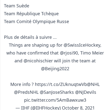
Team Suède
Team République Tchèque
Team Comité Olympique Russe
Plus de détails à suivre ...
Things are shaping up for
@SwissIceHockey
,
who have confirmed that @rjosi90, Timo Meier
and
@nicohischier
will join the team at
@Beijing2022
More info ?
https://t.co/ZUknuqtwVb
@NHL
@PredsNHL
@SanJoseSharks
@NJDevils
pic.twitter.com/5AmBawxuw3
— IIHF (@IIHFHockey)
October 8, 2021