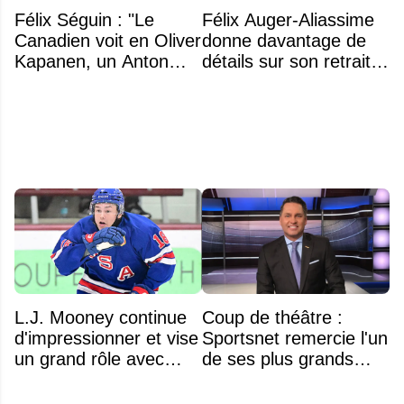
Félix Séguin : "Le
Félix Auger-Aliassime
Canadien voit en Oliver
donne davantage de
Kapanen, un Anton
détails sur son retrait
Lundell des Panthers"
inattendu de l'Omnium
Banque Nationale
L.J. Mooney continue
Coup de théâtre :
d'impressionner et vise
Sportsnet remercie l'un
un grand rôle avec
de ses plus grands
l'équipe américaine
noms