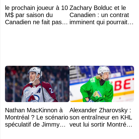
le prochain joueur à 10
Zachary Bolduc et le
M$ par saison du
Canadien : un contrat
Canadien ne fait pas
imminent qui pourrait
partie de l’équipe
surprendre
Nathan MacKinnon à
Alexander Zharovsky :
Montréal ? Le scénario
son entraîneur en KHL
spéculatif de Jimmy
veut lui sortir Montréal
Murphy qui fait jaser
de la tête