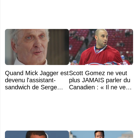
Quand Mick Jagger est
Scott Gomez ne veut
devenu l'assistant-
plus JAMAIS parler du
sandwich de Serge
Canadien : « Il ne veut
Arsenault aux JO de
même plus entendre
Montréal en 1976
parler de Montréal »