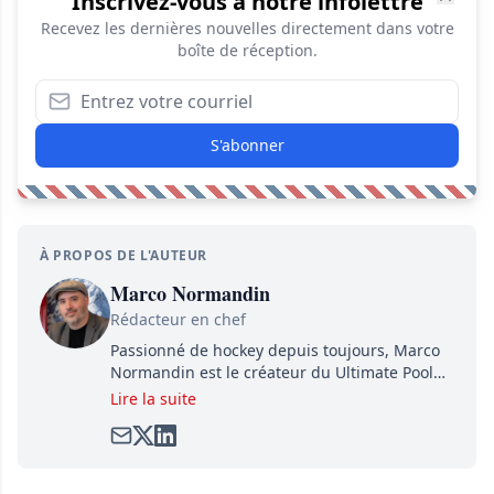
Inscrivez-vous à notre infolettre
Recevez les dernières nouvelles directement dans votre
boîte de réception.
S'abonner
À PROPOS DE L'AUTEUR
Marco Normandin
Rédacteur en chef
Passionné de hockey depuis toujours, Marco
Normandin est le créateur du Ultimate Pool
Preview, une référence mondiale en guide de
Lire la suite
pools. Il est également l'idiot derrière la page
satirique de hockey, Définitivement, Pierre.
Travailleur acharné, il fouille sans relâche
pour dénicher toutes les informations