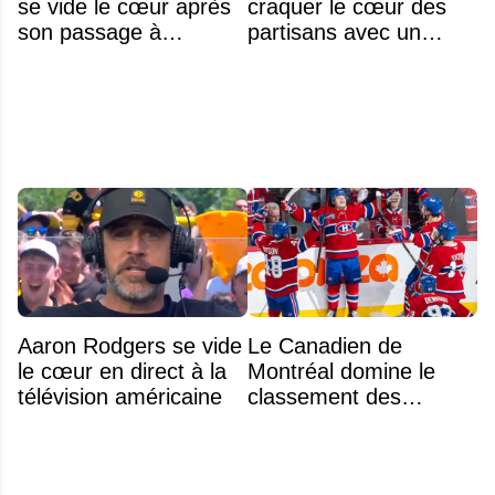
se vide le cœur après
craquer le cœur des
son passage à
partisans avec un
Montréal
geste touchant envers
un jeune fan autiste
Aaron Rodgers se vide
Le Canadien de
le cœur en direct à la
Montréal domine le
télévision américaine
classement des
meilleurs noyaux de
moins de 25 ans de la
LNH