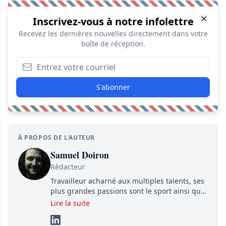
Inscrivez-vous à notre infolettre
Recevez les dernières nouvelles directement dans votre
boîte de réception.
S'abonner
À PROPOS DE L'AUTEUR
Samuel Doiron
Rédacteur
Travailleur acharné aux multiples talents, ses
plus grandes passions sont le sport ainsi que
le showbizz de la belle province et ailleurs. Il
Lire la suite
travaille constamment avec beaucoup de
détermination pour parvenir à se démarquer.