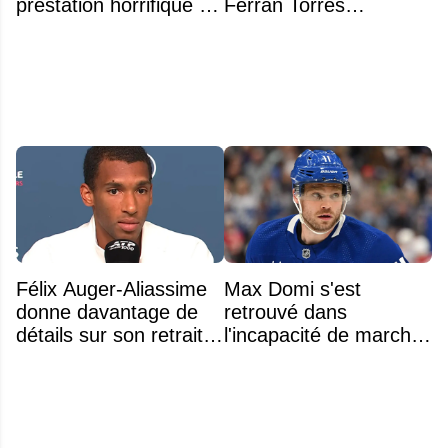
prestation horrifique de
Ferran Torres
l'hymne national
s’explique enfin sur la
polémique
Félix Auger-Aliassime
Max Domi s'est
donne davantage de
retrouvé dans
détails sur son retrait
l'incapacité de marcher
inattendu de l'Omnium
suite à une opération
Banque Nationale