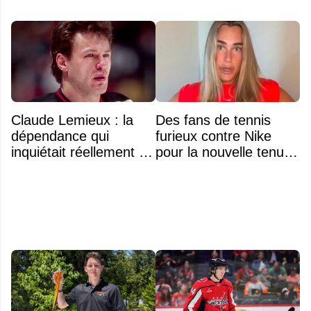
Claude Lemieux : la
Des fans de tennis
dépendance qui
furieux contre Nike
inquiétait réellement sa
pour la nouvelle tenue
famille avant sa mort
d'Aryna Sabalenka à
n'était pas l'alcool ou la
l'US Open
drogue