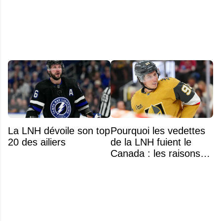
annulé après
seulement 48 heures
La LNH dévoile son top
Pourquoi les vedettes
20 des ailiers
de la LNH fuient le
Canada : les raisons
profondes d'un exode
qui dure depuis 30 ans