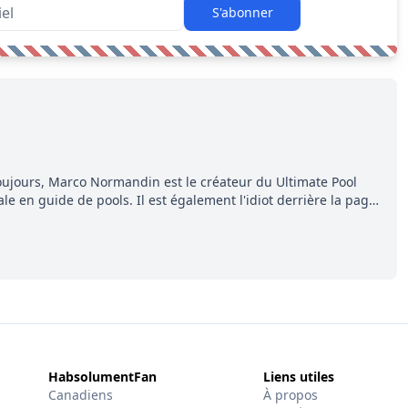
S'abonner
ujours, Marco Normandin est le créateur du Ultimate Pool
e en guide de pools. Il est également l'idiot derrière la page
ment, Pierre. Travailleur acharné, il fouille sans relâche pour
ns entourant la LNH et en faire bénéficier les lecteurs avant la
HabsolumentFan
Liens utiles
Canadiens
À propos