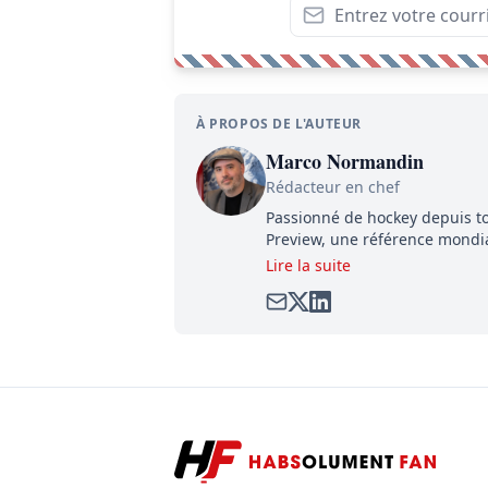
À PROPOS DE L'AUTEUR
Marco Normandin
Rédacteur en chef
Passionné de hockey depuis to
Preview, une référence mondial
satirique de hockey, Définitive
Lire la suite
dénicher toutes les informatio
compétition.