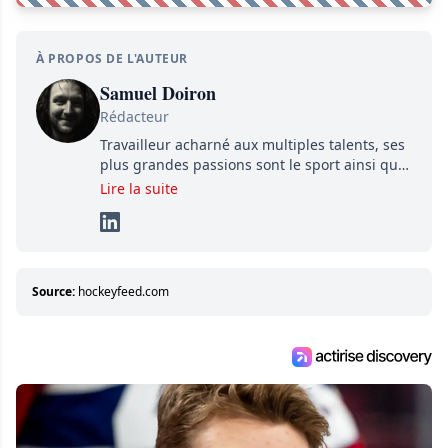
À PROPOS DE L'AUTEUR
Samuel Doiron
Rédacteur
Travailleur acharné aux multiples talents, ses
plus grandes passions sont le sport ainsi que
le showbizz de la belle province et ailleurs. Il
Lire la suite
travaille constamment avec beaucoup de
détermination pour parvenir à se démarquer.
Sa volonté et son souci du détail sont des
éléments importants de son succès.
Source:
hockeyfeed.com