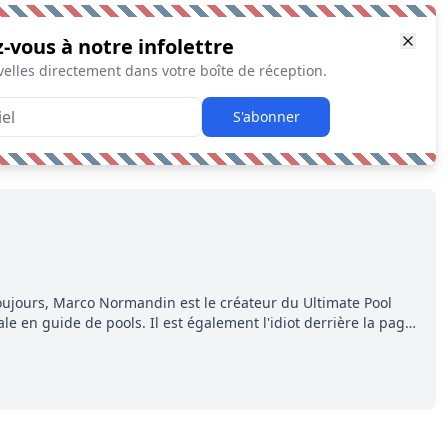
z-vous à notre infolettre
elles directement dans votre boîte de réception.
S'abonner
ujours, Marco Normandin est le créateur du Ultimate Pool
e en guide de pools. Il est également l'idiot derrière la page
ment, Pierre. Travailleur acharné, il fouille sans relâche pour
ns entourant la LNH et en faire bénéficier les lecteurs avant la