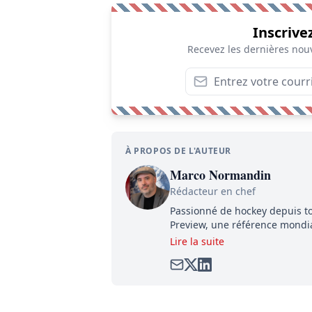
Inscrive
Recevez les dernières nouv
À PROPOS DE L'AUTEUR
Marco Normandin
Rédacteur en chef
Passionné de hockey depuis to
Preview, une référence mondial
satirique de hockey, Définitive
Lire la suite
dénicher toutes les informatio
compétition.