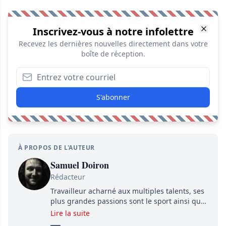
Inscrivez-vous à notre infolettre
Recevez les dernières nouvelles directement dans votre
boîte de réception.
S'abonner
À PROPOS DE L'AUTEUR
Samuel Doiron
Rédacteur
Travailleur acharné aux multiples talents, ses
plus grandes passions sont le sport ainsi que
le showbizz de la belle province et ailleurs. Il
Lire la suite
travaille constamment avec beaucoup de