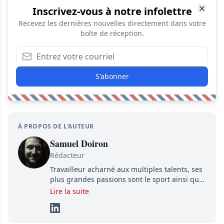
Inscrivez-vous à notre infolettre
Recevez les dernières nouvelles directement dans votre
boîte de réception.
S'abonner
À PROPOS DE L'AUTEUR
Samuel Doiron
Rédacteur
Travailleur acharné aux multiples talents, ses
plus grandes passions sont le sport ainsi que
le showbizz de la belle province et ailleurs. Il
Lire la suite
travaille constamment avec beaucoup de
détermination pour parvenir à se démarquer.
Sa volonté et son souci du détail sont des