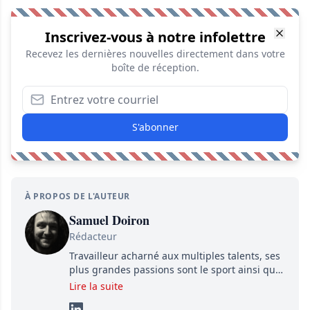
Inscrivez-vous à notre infolettre
Recevez les dernières nouvelles directement dans votre
boîte de réception.
S'abonner
À PROPOS DE L'AUTEUR
Samuel Doiron
Rédacteur
Travailleur acharné aux multiples talents, ses
plus grandes passions sont le sport ainsi que
le showbizz de la belle province et ailleurs. Il
Lire la suite
travaille constamment avec beaucoup de