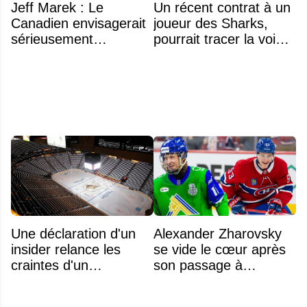
Jeff Marek : Le
Un récent contrat à un
Canadien envisagerait
joueur des Sharks,
sérieusement
pourrait tracer la voie à
d'échanger Arber
ce que recevra
Xhekaj
Zachary Bolduc
Une déclaration d'un
Alexander Zharovsky
insider relance les
se vide le cœur après
craintes d'un
son passage à
déménagement dans
Montréal
la LNH