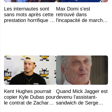
Les internautes sont
Max Domi s'est
sans mots après cette
retrouvé dans
prestation horrifique de
l'incapacité de marcher
l'hymne national
suite à une opération
Kent Hughes pourrait
Quand Mick Jagger est
copier Kyle Dubas pour
devenu l'assistant-
le contrat de Zachary
sandwich de Serge
Bolduc
Arsenault aux JO de