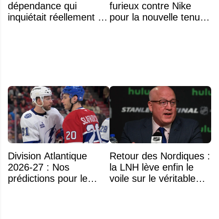
dépendance qui
furieux contre Nike
inquiétait réellement sa
pour la nouvelle tenue
famille avant sa mort
d'Aryna Sabalenka à
n'était pas l'alcool ou la
l'US Open
drogue
Division Atlantique
Retour des Nordiques :
2026-27 : Nos
la LNH lève enfin le
prédictions pour le
voile sur le véritable
classement
obstacle