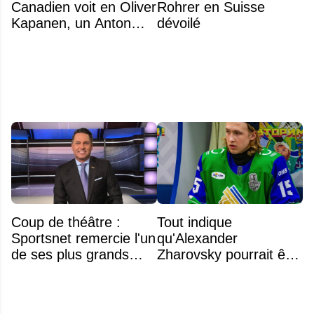
Canadien voit en Oliver
Rohrer en Suisse
Kapanen, un Anton
dévoilé
Lundell des Panthers"
Coup de théâtre :
Tout indique
Sportsnet remercie l'un
qu'Alexander
de ses plus grands
Zharovsky pourrait être
noms
au cœur du prochain
gros échange du CH