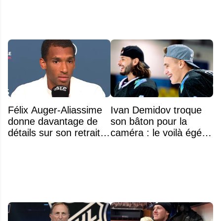
Félix Auger-Aliassime
Ivan Demidov troque
donne davantage de
son bâton pour la
détails sur son retrait
caméra : le voilà égérie
inattendu de l'Omnium
d'une grande marque
Banque Nationale