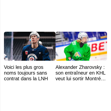
noms se détachent
ses bâtons de hockey
beaucoup moins chers
Voici les plus gros
Alexander Zharovsky :
noms toujours sans
son entraîneur en KHL
contrat dans la LNH
veut lui sortir Montréal
de la tête