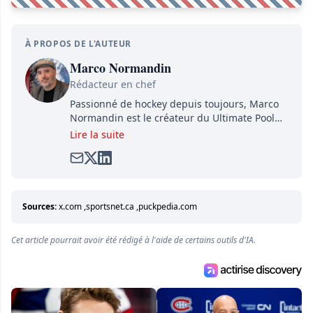
À PROPOS DE L'AUTEUR
Marco Normandin
Rédacteur en chef
Passionné de hockey depuis toujours, Marco
Normandin est le créateur du Ultimate Pool
Preview, une référence mondiale en guide de
Lire la suite
pools. Il est également l'idiot derrière la page
satirique de hockey, Définitivement, Pierre.
Travailleur acharné, il fouille sans relâche
pour dénicher toutes les informations
entourant la LNH et en faire bénéficier les
Sources:
x.com
,
sportsnet.ca
,
puckpedia.com
lecteurs avant la compétition.
Cet article pourrait avoir été rédigé à l'aide de certains outils d'IA.