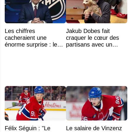
Les chiffres
Jakub Dobes fait
cacheraient une
craquer le cœur des
énorme surprise : le
partisans avec un
plafond salarial pourrait
geste touchant envers
exploser en 2028
un jeune fan autiste
Félix Séguin : "Le
Le salaire de Vinzenz