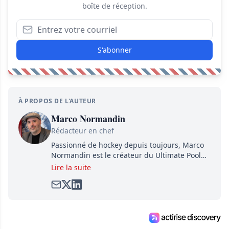
boîte de réception.
S'abonner
À PROPOS DE L'AUTEUR
Marco Normandin
Rédacteur en chef
Passionné de hockey depuis toujours, Marco
Normandin est le créateur du Ultimate Pool
Preview, une référence mondiale en guide de
Lire la suite
pools. Il est également l'idiot derrière la page
satirique de hockey, Définitivement, Pierre.
Travailleur acharné, il fouille sans relâche
pour dénicher toutes les informations
entourant la LNH et en faire bénéficier les
lecteurs avant la compétition.