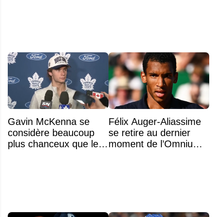
Gavin McKenna se
Félix Auger-Aliassime
considère beaucoup
se retire au dernier
plus chanceux que les
moment de l’Omnium
autres choix de 1re
Banque Nationale
ronde des années
précédentes