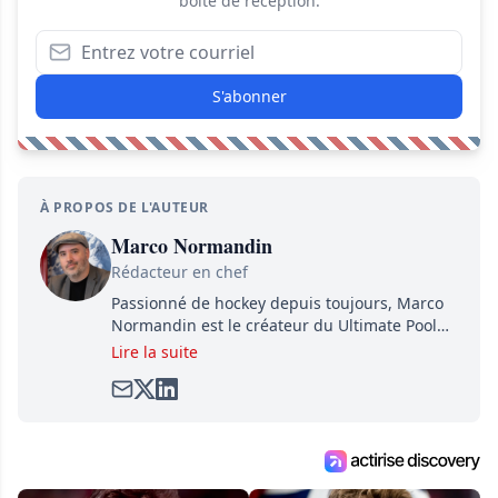
boîte de réception.
S'abonner
À PROPOS DE L'AUTEUR
Marco Normandin
Rédacteur en chef
Passionné de hockey depuis toujours, Marco
Normandin est le créateur du Ultimate Pool
Preview, une référence mondiale en guide de
Lire la suite
pools. Il est également l'idiot derrière la page
satirique de hockey, Définitivement, Pierre.
Travailleur acharné, il fouille sans relâche
pour dénicher toutes les informations
entourant la LNH et en faire bénéficier les
lecteurs avant la compétition.