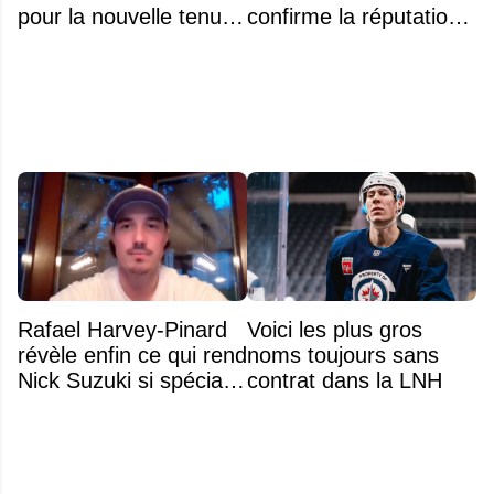
pour la nouvelle tenue
confirme la réputation
d'Aryna Sabalenka à
légendaire du Centre
l'US Open
Bell
Rafael Harvey-Pinard
Voici les plus gros
révèle enfin ce qui rend
noms toujours sans
Nick Suzuki si spécial
contrat dans la LNH
comme capitaine