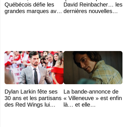
Québécois défie les
David Reinbacher… les
grandes marques avec
dernières nouvelles
ses bâtons de hockey
sont excellentes
beaucoup moins chers
Dylan Larkin fête ses
La bande-annonce de
30 ans et les partisans
« Villeneuve » est enfin
des Red Wings lui
là… et elle
réservent un accueil
impressionne déjà
brutal