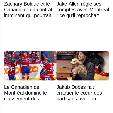
Zachary Bolduc et le
Jake Allen règle ses
Canadien : un contrat
comptes avec Montréal
imminent qui pourrait
: ce qu'il reprochait
surprendre
vraiment au Canadien
Le Canadien de
Jakub Dobes fait
Montréal domine le
craquer le cœur des
classement des
partisans avec un
meilleurs noyaux de
geste touchant envers
moins de 25 ans de la
un jeune fan autiste