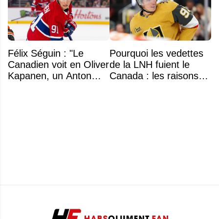
Félix Séguin : "Le
Pourquoi les vedettes
Canadien voit en Oliver
de la LNH fuient le
Kapanen, un Anton
Canada : les raisons
Lundell des Panthers"
profondes d'un exode
qui dure depuis 30 ans