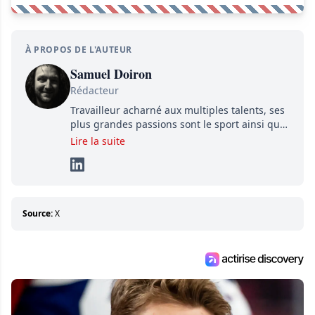
À PROPOS DE L'AUTEUR
Samuel Doiron
Rédacteur
Travailleur acharné aux multiples talents, ses
plus grandes passions sont le sport ainsi que
le showbizz de la belle province et ailleurs. Il
Lire la suite
travaille constamment avec beaucoup de
détermination pour parvenir à se démarquer.
Sa volonté et son souci du détail sont des
éléments importants de son succès.
Source:
X