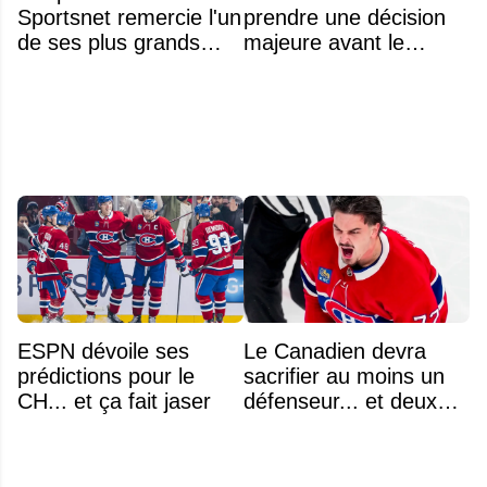
Sportsnet remercie l'un
prendre une décision
de ses plus grands
majeure avant le
noms
premier match de la
saison concernant ses
gardiens
ESPN dévoile ses
Le Canadien devra
prédictions pour le
sacrifier au moins un
CH... et ça fait jaser
défenseur... et deux
noms se détachent