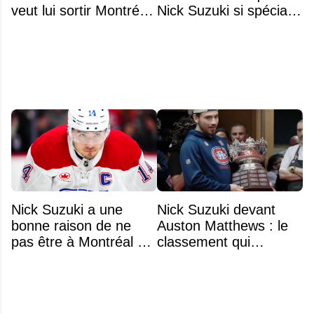
veut lui sortir Montréal
Nick Suzuki si spécial
de la tête
comme capitaine
Nick Suzuki a une
Nick Suzuki devant
bonne raison de ne
Auston Matthews : le
pas être à Montréal cet
classement qui
été
consacre le capitaine
du Canadien