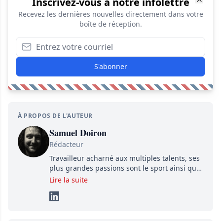
Inscrivez-vous à notre infolettre
Recevez les dernières nouvelles directement dans votre
boîte de réception.
S'abonner
À PROPOS DE L'AUTEUR
Samuel Doiron
Rédacteur
Travailleur acharné aux multiples talents, ses
plus grandes passions sont le sport ainsi que
le showbizz de la belle province et ailleurs. Il
Lire la suite
travaille constamment avec beaucoup de
détermination pour parvenir à se démarquer.
Sa volonté et son souci du détail sont des
éléments importants de son succès.