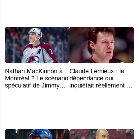
Nathan MacKinnon à
Claude Lemieux : la
Montréal ? Le scénario
dépendance qui
spéculatif de Jimmy
inquiétait réellement sa
Murphy qui fait jaser
famille avant sa mort
n'était pas l'alcool ou la
drogue