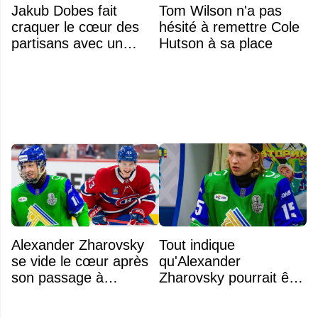
Jakub Dobes fait
Tom Wilson n'a pas
craquer le cœur des
hésité à remettre Cole
partisans avec un
Hutson à sa place
geste touchant envers
un jeune fan autiste
Alexander Zharovsky
Tout indique
se vide le cœur après
qu'Alexander
son passage à
Zharovsky pourrait être
Montréal
au cœur du prochain
gros échange du CH