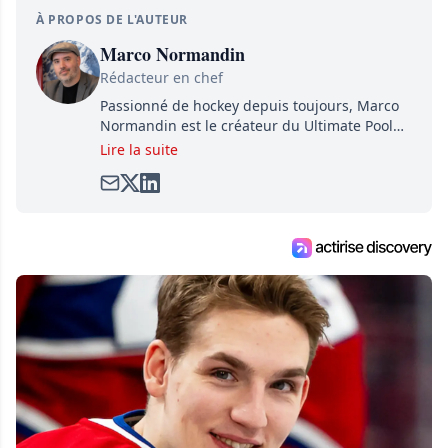
À PROPOS DE L'AUTEUR
Marco Normandin
Rédacteur en chef
Passionné de hockey depuis toujours, Marco
Normandin est le créateur du Ultimate Pool
Preview, une référence mondiale en guide de
Lire la suite
pools. Il est également l'idiot derrière la page
satirique de hockey, Définitivement, Pierre.
Travailleur acharné, il fouille sans relâche
pour dénicher toutes les informations
entourant la LNH et en faire bénéficier les
lecteurs avant la compétition.