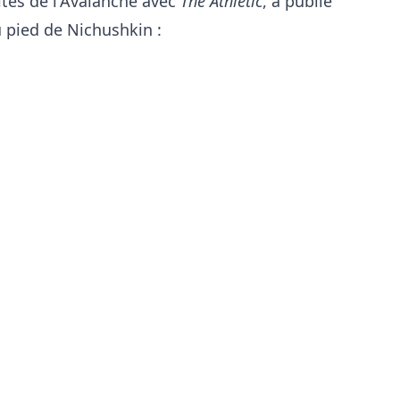
vités de l'Avalanche avec
The Athletic
, a publié
u pied de Nichushkin :