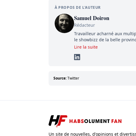
À PROPOS DE L'AUTEUR
Samuel Doiron
Rédacteur
Travailleur acharné aux multip
le showbizz de la belle provin
détermination pour parvenir à
Lire la suite
éléments importants de son s
Source:
Twitter
Un site de nouvelles, d'opinions et diverti