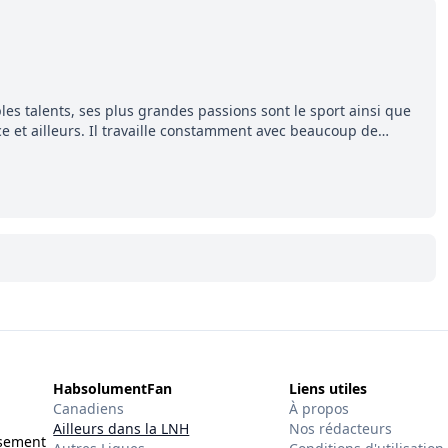
les talents, ses plus grandes passions sont le sport ainsi que
ce et ailleurs. Il travaille constamment avec beaucoup de
 se démarquer. Sa volonté et son souci du détail sont des
uccès.
HabsolumentFan
Liens utiles
Canadiens
À propos
Ailleurs dans la LNH
Nos rédacteurs
ssement