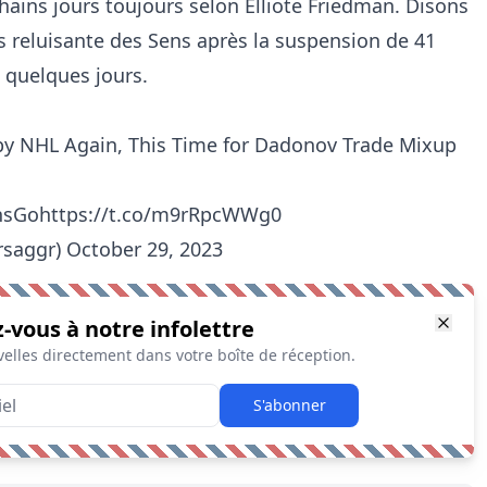
hains jours toujours selon Elliote Friedman. Disons
us reluisante des Sens après la suspension de 41
 quelques jours.
by NHL Again, This Time for Dadonov Trade Mixup
nsGo
https://t.co/m9rRpcWWg0
rsaggr)
October 29, 2023
z-vous à notre infolettre
elles directement dans votre boîte de réception.
S'abonner