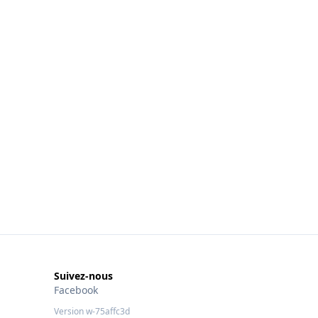
Suivez-nous
Facebook
Version w-75affc3d