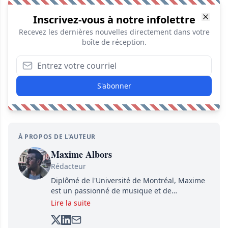
Inscrivez-vous à notre infolettre
Recevez les dernières nouvelles directement dans votre
boîte de réception.
S'abonner
À PROPOS DE L'AUTEUR
Maxime Albors
Rédacteur
Diplômé de l'Université de Montréal, Maxime
est un passionné de musique et de
basketball. Il suit de très près l'actualité pour
Lire la suite
créer quotidiennement du contenu informatif
et divertissant.