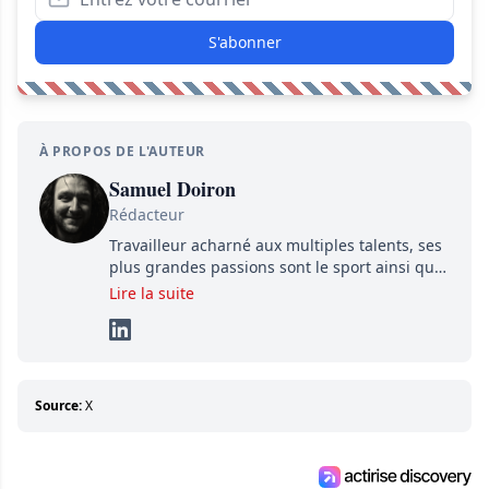
S'abonner
À PROPOS DE L'AUTEUR
Samuel Doiron
Rédacteur
Travailleur acharné aux multiples talents, ses
plus grandes passions sont le sport ainsi que
le showbizz de la belle province et ailleurs. Il
Lire la suite
travaille constamment avec beaucoup de
détermination pour parvenir à se démarquer.
Sa volonté et son souci du détail sont des
éléments importants de son succès.
Source:
X