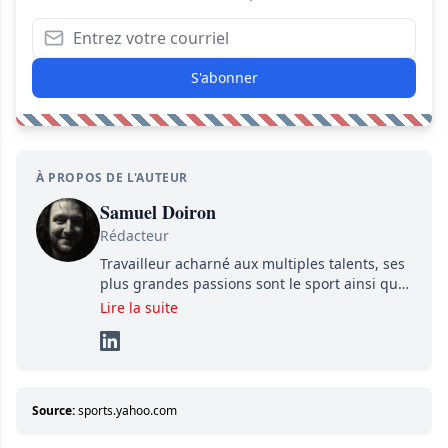
S'abonner
À PROPOS DE L'AUTEUR
Samuel Doiron
Rédacteur
Travailleur acharné aux multiples talents, ses
plus grandes passions sont le sport ainsi que
le showbizz de la belle province et ailleurs. Il
Lire la suite
travaille constamment avec beaucoup de
détermination pour parvenir à se démarquer.
Sa volonté et son souci du détail sont des
éléments importants de son succès.
Source:
sports.yahoo.com