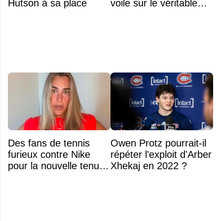
Hutson à sa place
voile sur le véritable
obstacle
Des fans de tennis
Owen Protz pourrait-il
furieux contre Nike
répéter l'exploit d'Arber
pour la nouvelle tenue
Xhekaj en 2022 ?
d'Aryna Sabalenka à
l'US Open