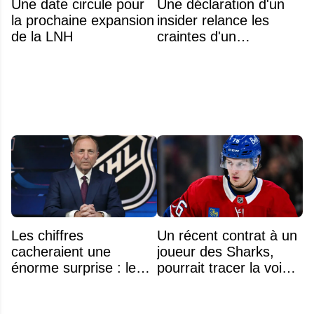
Une date circule pour
Une déclaration d'un
la prochaine expansion
insider relance les
de la LNH
craintes d'un
déménagement dans
la LNH
Les chiffres
Un récent contrat à un
cacheraient une
joueur des Sharks,
énorme surprise : le
pourrait tracer la voie à
plafond salarial pourrait
ce que recevra
exploser en 2028
Zachary Bolduc