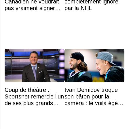
Canadien ne voudrait
complètement ignoré
pas vraiment signer
par la NHL
Michael Hage
immédiatement
Coup de théâtre :
Ivan Demidov troque
Sportsnet remercie l'un
son bâton pour la
de ses plus grands
caméra : le voilà égérie
noms
d'une grande marque