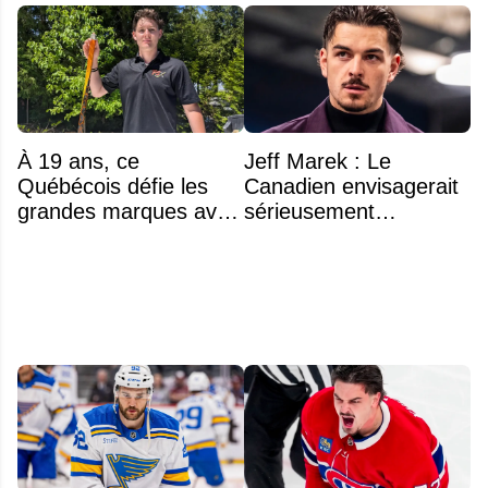
À 19 ans, ce
Jeff Marek : Le
Québécois défie les
Canadien envisagerait
grandes marques avec
sérieusement
ses bâtons de hockey
d'échanger Arber
beaucoup moins chers
Xhekaj