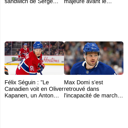
sandwich de Serge
majeure avant le
Arsenault aux JO de
premier match de la
Montréal en 1976
saison concernant ses
gardiens
Félix Séguin : "Le
Max Domi s'est
Canadien voit en Oliver
retrouvé dans
Kapanen, un Anton
l'incapacité de marcher
Lundell des Panthers"
suite à une opération