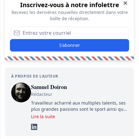
Inscrivez-vous à notre infolettre
Recevez les dernières nouvelles directement dans votre
boîte de réception.
S'abonner
À PROPOS DE L'AUTEUR
Samuel Doiron
Rédacteur
Travailleur acharné aux multiples talents, ses
plus grandes passions sont le sport ainsi que
le showbizz de la belle province et ailleurs. Il
Lire la suite
travaille constamment avec beaucoup de
détermination pour parvenir à se démarquer.
Sa volonté et son souci du détail sont des