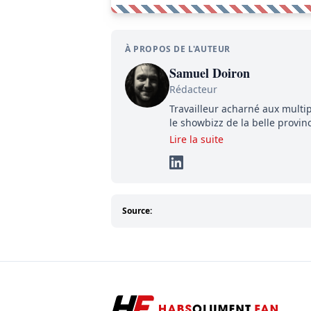
À PROPOS DE L'AUTEUR
Samuel Doiron
Rédacteur
Travailleur acharné aux multip
le showbizz de la belle provin
détermination pour parvenir à
Lire la suite
éléments importants de son s
Source: