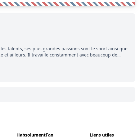
les talents, ses plus grandes passions sont le sport ainsi que
ce et ailleurs. Il travaille constamment avec beaucoup de
 se démarquer. Sa volonté et son souci du détail sont des
uccès.
HabsolumentFan
Liens utiles