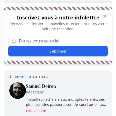
Inscrivez-vous à notre infolettre
Recevez les dernières nouvelles directement dans votre
boîte de réception.
S'abonner
À PROPOS DE L'AUTEUR
Samuel Doiron
Rédacteur
Travailleur acharné aux multiples talents, ses
plus grandes passions sont le sport ainsi que
le showbizz de la belle province et ailleurs. Il
Lire la suite
travaille constamment avec beaucoup de