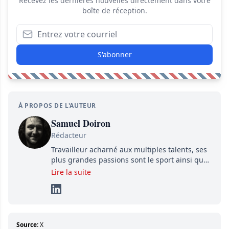
Recevez les dernières nouvelles directement dans votre
boîte de réception.
S'abonner
À PROPOS DE L'AUTEUR
Samuel Doiron
Rédacteur
Travailleur acharné aux multiples talents, ses
plus grandes passions sont le sport ainsi que
le showbizz de la belle province et ailleurs. Il
Lire la suite
travaille constamment avec beaucoup de
détermination pour parvenir à se démarquer.
Sa volonté et son souci du détail sont des
éléments importants de son succès.
Source:
X