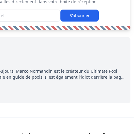
elles directement dans votre boîte de réception.
S'abonner
ujours, Marco Normandin est le créateur du Ultimate Pool
e en guide de pools. Il est également l'idiot derrière la page
ment, Pierre. Travailleur acharné, il fouille sans relâche pour
ns entourant la LNH et en faire bénéficier les lecteurs avant la