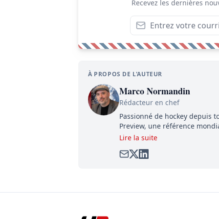
Recevez les dernières nouv
À PROPOS DE L'AUTEUR
Marco Normandin
Rédacteur en chef
Passionné de hockey depuis to
Preview, une référence mondial
satirique de hockey, Définitive
Lire la suite
dénicher toutes les informatio
compétition.