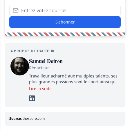
S'abonner
À PROPOS DE L'AUTEUR
Samuel Doiron
Rédacteur
Travailleur acharné aux multiples talents, ses
plus grandes passions sont le sport ainsi que
le showbizz de la belle province et ailleurs. Il
Lire la suite
travaille constamment avec beaucoup de
détermination pour parvenir à se démarquer.
Sa volonté et son souci du détail sont des
éléments importants de son succès.
Source:
thescore.com