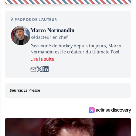
À PROPOS DE L'AUTEUR
Marco Normandin
Rédacteur en chef
Passionné de hockey depuis toujours, Marco
Normandin est le créateur du Ultimate Pool
Preview, une référence mondiale en guide de
Lire la suite
pools. Il est également l'idiot derrière la page
satirique de hockey, Définitivement, Pierre.
Travailleur acharné, il fouille sans relâche
pour dénicher toutes les informations
entourant la LNH et en faire bénéficier les
Source:
La Presse
lecteurs avant la compétition.