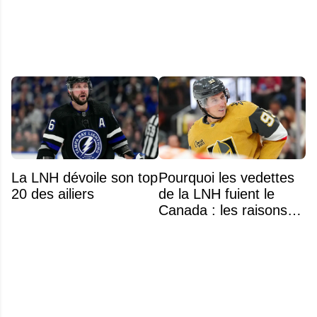
seulement 48 heures
La LNH dévoile son top
Pourquoi les vedettes
20 des ailiers
de la LNH fuient le
Canada : les raisons
profondes d'un exode
qui dure depuis 30 ans