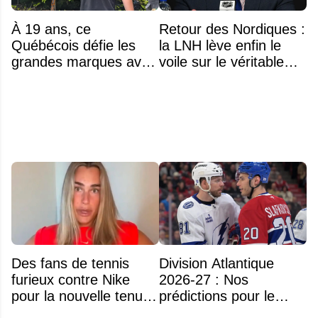
À 19 ans, ce
Retour des Nordiques :
Québécois défie les
la LNH lève enfin le
grandes marques avec
voile sur le véritable
ses bâtons de hockey
obstacle
beaucoup moins chers
Des fans de tennis
Division Atlantique
furieux contre Nike
2026-27 : Nos
pour la nouvelle tenue
prédictions pour le
d'Aryna Sabalenka à
classement