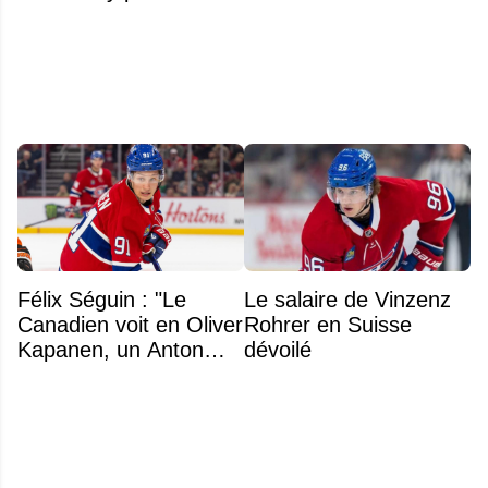
au cœur du prochain
gros échange du CH
Félix Séguin : "Le
Le salaire de Vinzenz
Canadien voit en Oliver
Rohrer en Suisse
Kapanen, un Anton
dévoilé
Lundell des Panthers"