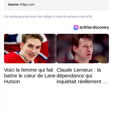
entourant la LNH et en faire bénéficier les
Source:
nhlpa.com
lecteurs avant la compétition.
Cet article pourrait avoir été rédigé à l'aide de certains outils d'IA.
Voici la femme qui fait
Claude Lemieux : la
battre le cœur de Lane
dépendance qui
Hutson
inquiétait réellement sa
famille avant sa mort
n'était pas l'alcool ou la
drogue