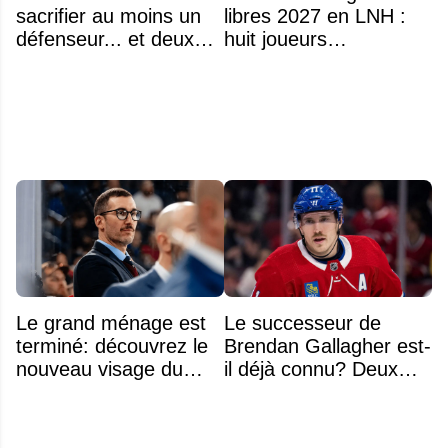
sacrifier au moins un
libres 2027 en LNH :
défenseur... et deux
huit joueurs
noms se détachent
intéressants qui
pourraient changer
d'adresse
Le grand ménage est
Le successeur de
terminé: découvrez le
Brendan Gallagher est-
nouveau visage du
il déjà connu? Deux
Rocket
noms font l'unanimité