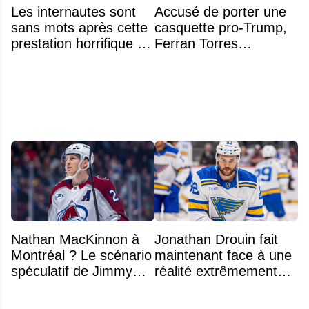
Les internautes sont
Accusé de porter une
sans mots après cette
casquette pro-Trump,
prestation horrifique de
Ferran Torres
l'hymne national
s’explique enfin sur la
polémique
Nathan MacKinnon à
Jonathan Drouin fait
Montréal ? Le scénario
maintenant face à une
spéculatif de Jimmy
réalité extrêmement
Murphy qui fait jaser
difficile