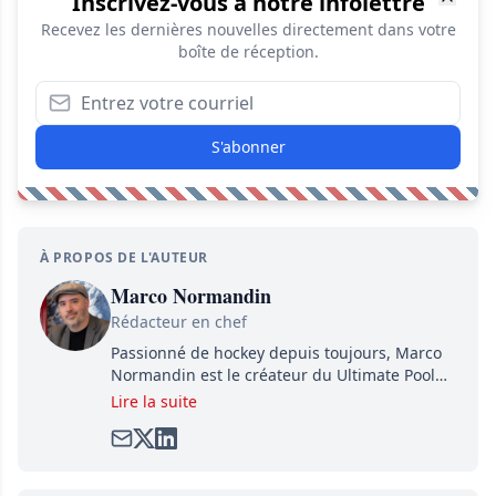
Inscrivez-vous à notre infolettre
Recevez les dernières nouvelles directement dans votre
boîte de réception.
S'abonner
À PROPOS DE L'AUTEUR
Marco Normandin
Rédacteur en chef
Passionné de hockey depuis toujours, Marco
Normandin est le créateur du Ultimate Pool
Preview, une référence mondiale en guide de
Lire la suite
pools. Il est également l'idiot derrière la page
satirique de hockey, Définitivement, Pierre.
Travailleur acharné, il fouille sans relâche
pour dénicher toutes les informations