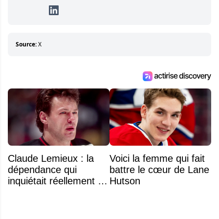
travaille constamment avec beaucoup de
détermination pour parvenir à se démarquer.
Sa volonté et son souci du détail sont des
éléments importants de son succès.
Source:
X
Claude Lemieux : la
Voici la femme qui fait
dépendance qui
battre le cœur de Lane
inquiétait réellement sa
Hutson
famille avant sa mort
n'était pas l'alcool ou la
drogue