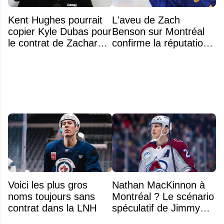
Kent Hughes pourrait
L'aveu de Zach
copier Kyle Dubas pour
Benson sur Montréal
le contrat de Zachary
confirme la réputation
Bolduc
légendaire du Centre
Bell
Voici les plus gros
Nathan MacKinnon à
noms toujours sans
Montréal ? Le scénario
contrat dans la LNH
spéculatif de Jimmy
Murphy qui fait jaser