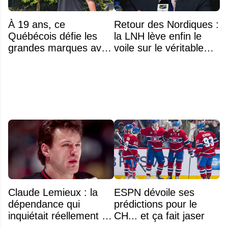
À 19 ans, ce
Retour des Nordiques :
Québécois défie les
la LNH lève enfin le
grandes marques avec
voile sur le véritable
ses bâtons de hockey
obstacle
beaucoup moins chers
Claude Lemieux : la
ESPN dévoile ses
dépendance qui
prédictions pour le
inquiétait réellement sa
CH... et ça fait jaser
famille avant sa mort