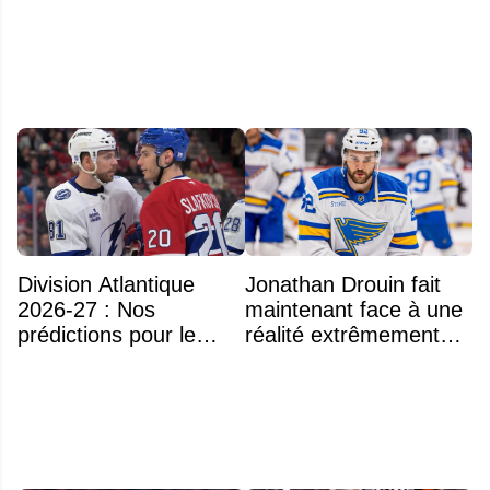
n'était pas l'alcool ou la
drogue
Division Atlantique
Jonathan Drouin fait
2026-27 : Nos
maintenant face à une
prédictions pour le
réalité extrêmement
classement
difficile