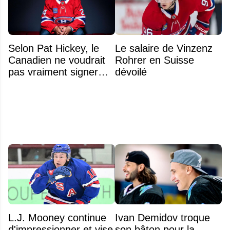
Selon Pat Hickey, le
Le salaire de Vinzenz
Canadien ne voudrait
Rohrer en Suisse
pas vraiment signer
dévoilé
Michael Hage
immédiatement
L.J. Mooney continue
Ivan Demidov troque
d'impressionner et vise
son bâton pour la