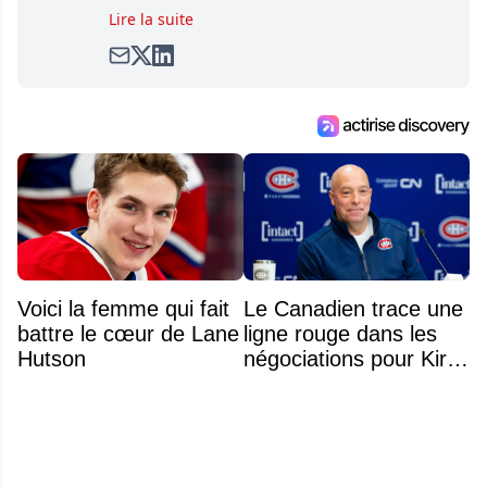
Preview, une référence mondiale en guide de
Lire la suite
pools. Il est également l'idiot derrière la page
satirique de hockey, Définitivement, Pierre.
Travailleur acharné, il fouille sans relâche
pour dénicher toutes les informations
entourant la LNH et en faire bénéficier les
lecteurs avant la compétition.
Voici la femme qui fait
Le Canadien trace une
battre le cœur de Lane
ligne rouge dans les
Hutson
négociations pour Kirill
Marchenko