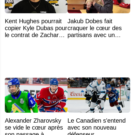
Kent Hughes pourrait
Jakub Dobes fait
copier Kyle Dubas pour
craquer le cœur des
le contrat de Zachary
partisans avec un
Bolduc
geste touchant envers
un jeune fan autiste
Alexander Zharovsky
Le Canadien s'entend
se vide le cœur après
avec son nouveau
son passage à
défenseur