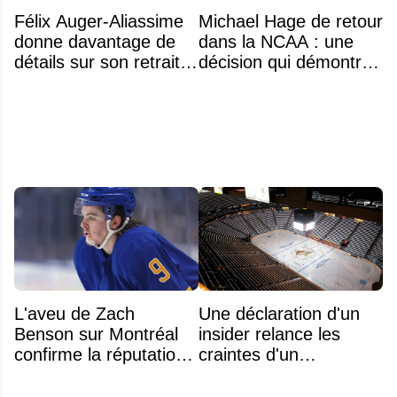
Félix Auger-Aliassime
Michael Hage de retour
donne davantage de
dans la NCAA : une
détails sur son retrait
décision qui démontre
inattendu de l'Omnium
énormément de
Banque Nationale
maturité
L'aveu de Zach
Une déclaration d'un
Benson sur Montréal
insider relance les
confirme la réputation
craintes d'un
légendaire du Centre
déménagement dans
Bell
la LNH