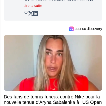
Preview, une référence mondiale en guide de
Lire la suite
pools. Il est également l'idiot derrière la page
satirique de hockey, Définitivement, Pierre.
Travailleur acharné, il fouille sans relâche
pour dénicher toutes les informations
entourant la LNH et en faire bénéficier les
lecteurs avant la compétition.
Des fans de tennis furieux contre Nike pour la
nouvelle tenue d'Aryna Sabalenka à l'US Open