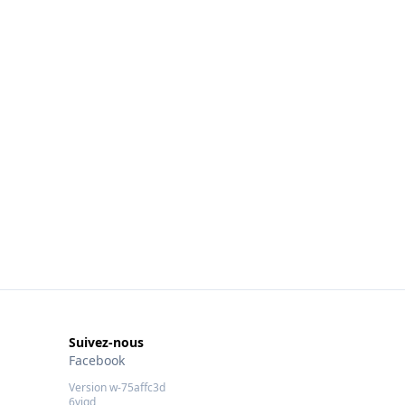
Suivez-nous
Facebook
Version w-75affc3d
6vjqd