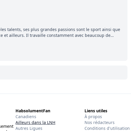
les talents, ses plus grandes passions sont le sport ainsi que
ce et ailleurs. Il travaille constamment avec beaucoup de
 se démarquer. Sa volonté et son souci du détail sont des
uccès.
HabsolumentFan
Liens utiles
Canadiens
À propos
Ailleurs dans la LNH
Nos rédacteurs
ssement
Autres Ligues
Conditions d'utilisation