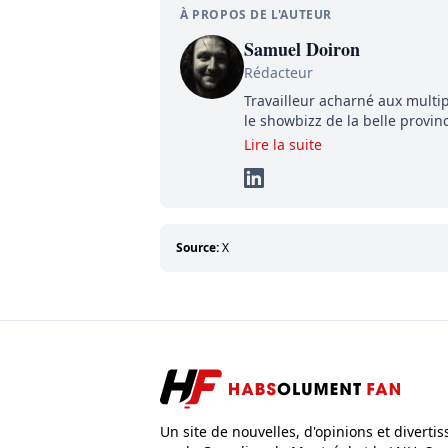
À PROPOS DE L'AUTEUR
Samuel Doiron
Rédacteur
Travailleur acharné aux multip
le showbizz de la belle provin
détermination pour parvenir à
Lire la suite
éléments importants de son s
Source:
X
Un site de nouvelles, d'opinions et diverti