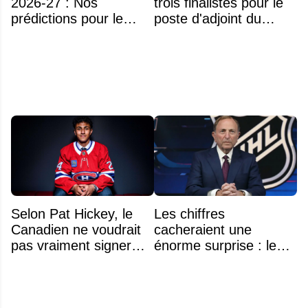
2026-27 : Nos
trois finalistes pour le
prédictions pour le
poste d'adjoint du
classement
Rocket de Laval
Selon Pat Hickey, le
Les chiffres
Canadien ne voudrait
cacheraient une
pas vraiment signer
énorme surprise : le
Michael Hage
plafond salarial pourrait
immédiatement
exploser en 2028