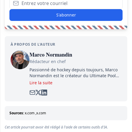
S'abonner
À PROPOS DE L'AUTEUR
Marco Normandin
Rédacteur en chef
Passionné de hockey depuis toujours, Marco
Normandin est le créateur du Ultimate Pool
Preview, une référence mondiale en guide de
Lire la suite
pools. Il est également l'idiot derrière la page
satirique de hockey, Définitivement, Pierre.
Travailleur acharné, il fouille sans relâche
pour dénicher toutes les informations
entourant la LNH et en faire bénéficier les
Sources:
x.com
,
x.com
lecteurs avant la compétition.
Cet article pourrait avoir été rédigé à l'aide de certains outils d'IA.