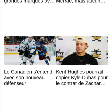
grandes marques avec
McRae, mais aucun
ses bâtons de hockey
des deux ne veut
beaucoup moins chers
admettre s'être fait
plaquer
Le Canadien s'entend
Kent Hughes pourrait
avec son nouveau
copier Kyle Dubas pour
défenseur
le contrat de Zachary
Bolduc