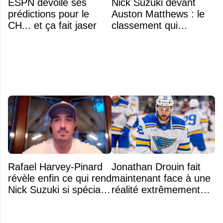
ESPN dévoile ses
Nick Suzuki devant
prédictions pour le
Auston Matthews : le
CH... et ça fait jaser
classement qui
consacre le capitaine
du Canadien
Rafael Harvey-Pinard
Jonathan Drouin fait
révèle enfin ce qui rend
maintenant face à une
Nick Suzuki si spécial
réalité extrêmement
comme capitaine
difficile