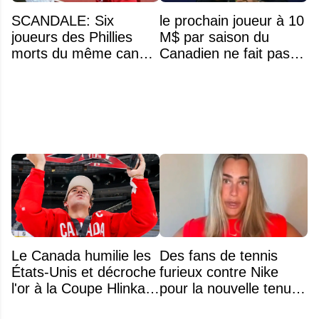
SCANDALE: Six
le prochain joueur à 10
joueurs des Phillies
M$ par saison du
morts du même cancer
Canadien ne fait pas
rare en raison du
partie de l’équipe
gazon synthétique?
Le Canada humilie les
Des fans de tennis
États-Unis et décroche
furieux contre Nike
l'or à la Coupe Hlinka
pour la nouvelle tenue
Gretzky 2026
d'Aryna Sabalenka à