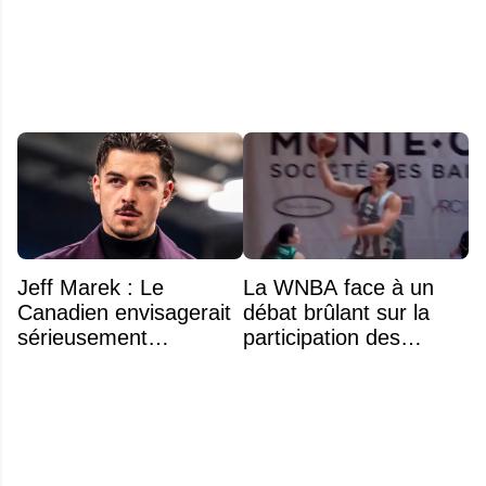
déménagement dans
de la tête
la LNH
Jeff Marek : Le
La WNBA face à un
Canadien envisagerait
débat brûlant sur la
sérieusement
participation des
d'échanger Arber
athlètes transgenres
Xhekaj