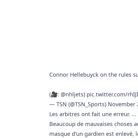
Connor Hellebuyck on the rules su
(🎥:
@nhljets
)
pic.twitter.com/rhI
— TSN (@TSN_Sports)
November 2
Les arbitres ont fait une erreur. ..
Beaucoup de mauvaises choses aur
masque d'un gardien est enlevé, le