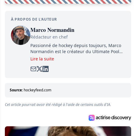
À PROPOS DE L'AUTEUR
Marco Normandin
Rédacteur en chef
Passionné de hockey depuis toujours, Marco
Normandin est le créateur du Ultimate Pool
Preview, une référence mondiale en guide de
Lire la suite
pools. Il est également l'idiot derrière la page
satirique de hockey, Définitivement, Pierre.
Travailleur acharné, il fouille sans relâche
pour dénicher toutes les informations
entourant la LNH et en faire bénéficier les
Source:
hockeyfeed.com
lecteurs avant la compétition.
Cet article pourrait avoir été rédigé à l'aide de certains outils d'IA.