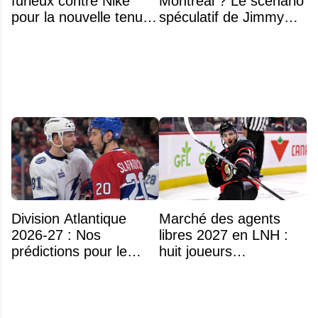
furieux contre Nike
Montréal ? Le scénario
pour la nouvelle tenue
spéculatif de Jimmy
d'Aryna Sabalenka à
Murphy qui fait jaser
l'US Open
Division Atlantique
Marché des agents
2026-27 : Nos
libres 2027 en LNH :
prédictions pour le
huit joueurs
classement
intéressants qui
pourraient changer
d'adresse