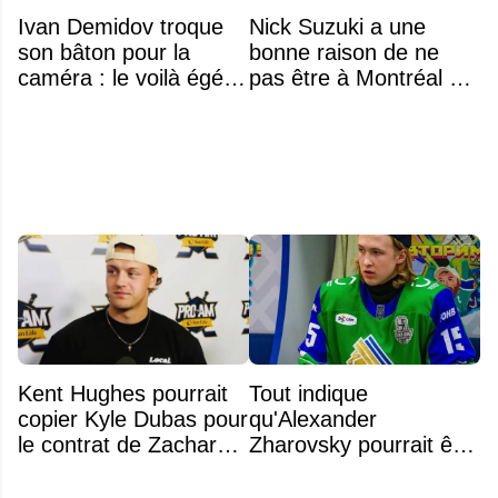
Ivan Demidov troque
Nick Suzuki a une
son bâton pour la
bonne raison de ne
caméra : le voilà égérie
pas être à Montréal cet
d'une grande marque
été
Kent Hughes pourrait
Tout indique
copier Kyle Dubas pour
qu'Alexander
le contrat de Zachary
Zharovsky pourrait être
Bolduc
au cœur du prochain
gros échange du CH