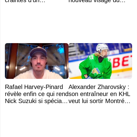
craintes d'un
nouveau visage du
déménagement dans
Rocket
la LNH
Rafael Harvey-Pinard
Alexander Zharovsky :
révèle enfin ce qui rend
son entraîneur en KHL
Nick Suzuki si spécial
veut lui sortir Montréal
comme capitaine
de la tête