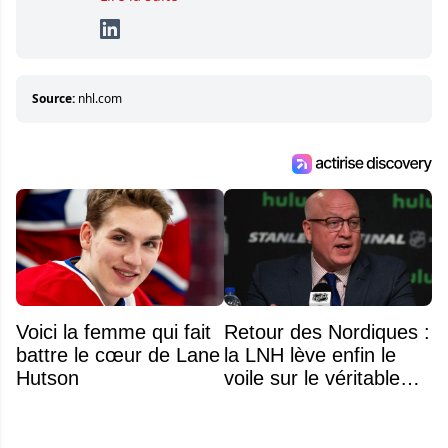
travaille constamment avec beaucoup de
détermination pour parvenir à se démarquer.
Sa volonté et son souci du détail sont des
éléments importants de son succès.
Source:
nhl.com
Voici la femme qui fait
Retour des Nordiques :
battre le cœur de Lane
la LNH lève enfin le
Hutson
voile sur le véritable
obstacle