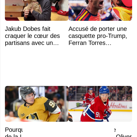
Jakub Dobes fait
Accusé de porter une
craquer le cœur des
casquette pro-Trump,
partisans avec un
Ferran Torres
geste touchant envers
s’explique enfin sur la
un jeune fan autiste
polémique
Pourquoi les vedettes
Félix Séguin : "Le
de la LNH fuient le
Canadien voit en Oliver