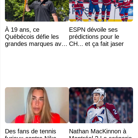
À 19 ans, ce
ESPN dévoile ses
Québécois défie les
prédictions pour le
grandes marques avec
CH... et ça fait jaser
ses bâtons de hockey
beaucoup moins chers
Des fans de tennis
Nathan MacKinnon à