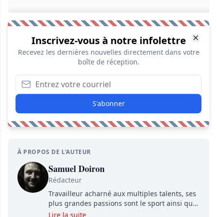
Inscrivez-vous à notre infolettre
Recevez les dernières nouvelles directement dans votre
boîte de réception.
S'abonner
À PROPOS DE L'AUTEUR
Samuel Doiron
Rédacteur
Travailleur acharné aux multiples talents, ses
plus grandes passions sont le sport ainsi que
le showbizz de la belle province et ailleurs. Il
Lire la suite