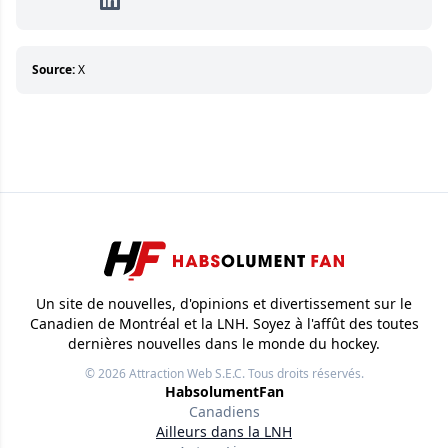
détermination pour parvenir à se démarquer.
Sa volonté et son souci du détail sont des
éléments importants de son succès.
Source:
X
Un site de nouvelles, d'opinions et divertissement sur le
Canadien de Montréal et la LNH. Soyez à l'affût des toutes
dernières nouvelles dans le monde du hockey.
© 2026
Attraction Web S.E.C.
Tous droits réservés.
HabsolumentFan
Canadiens
Ailleurs dans la LNH