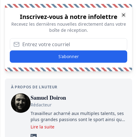
Inscrivez-vous à notre infolettre
Recevez les dernières nouvelles directement dans votre
boîte de réception.
S'abonner
À PROPOS DE L'AUTEUR
Samuel Doiron
Rédacteur
Travailleur acharné aux multiples talents, ses
plus grandes passions sont le sport ainsi que
le showbizz de la belle province et ailleurs. Il
Lire la suite
travaille constamment avec beaucoup de