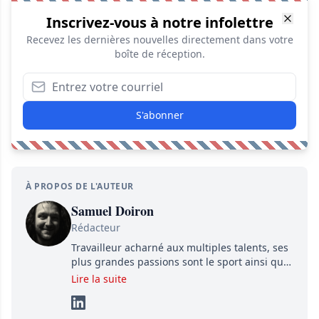
Inscrivez-vous à notre infolettre
Recevez les dernières nouvelles directement dans votre
boîte de réception.
S'abonner
À PROPOS DE L'AUTEUR
Samuel Doiron
Rédacteur
Travailleur acharné aux multiples talents, ses
plus grandes passions sont le sport ainsi que
le showbizz de la belle province et ailleurs. Il
Lire la suite
travaille constamment avec beaucoup de
détermination pour parvenir à se démarquer.
Sa volonté et son souci du détail sont des