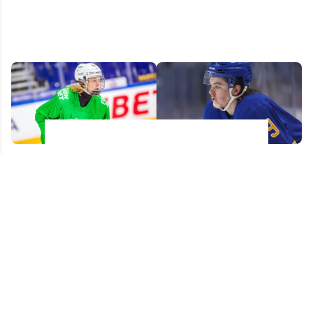
Alexander Zharovsky :
L'aveu de Zach
son entraîneur en KHL
Benson sur Montréal
veut lui sortir Montréal
confirme la réputation
de la tête
légendaire du Centre
Bell